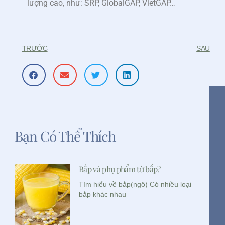
lượng cao, như: SRP, GlobalGAP, VietGAP…
TRƯỚC
SAU
Bạn Có Thể Thích
Bắp và phụ phẩm từ bắp?
Tìm hiểu về bắp(ngô) Có nhiều loại
bắp khác nhau