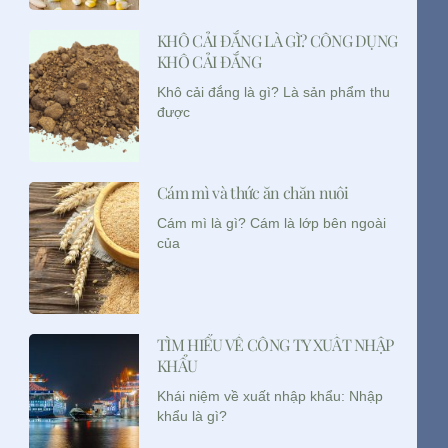
KHÔ CẢI ĐẮNG LÀ GÌ? CÔNG DỤNG
KHÔ CẢI ĐẮNG
Khô cải đắng là gì? Là sản phẩm thu
được
Cám mì và thức ăn chăn nuôi
Cám mì là gì? Cám là lớp bên ngoài
của
TÌM HIỂU VỀ CÔNG TY XUẤT NHẬP
KHẨU
Khái niệm về xuất nhập khẩu: Nhập
khẩu là gì?